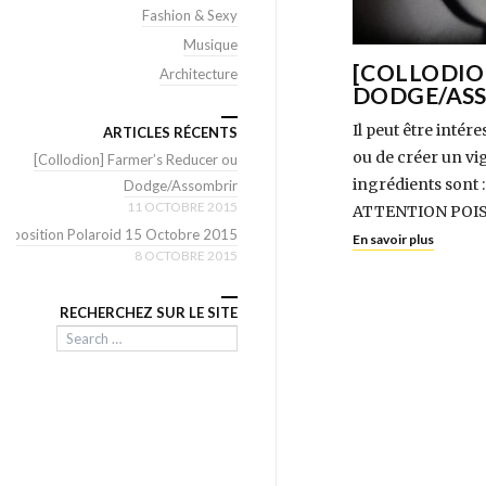
Fashion & Sexy
Musique
[COLLODIO
Architecture
DODGE/AS
Il peut être inté
ARTICLES RÉCENTS
ou de créer un vig
[Collodion] Farmer’s Reducer ou
ingrédients sont 
Dodge/Assombrir
11 OCTOBRE 2015
ATTENTION POISON 
Exposition Polaroid 15 Octobre 2015
En savoir plus
8 OCTOBRE 2015
RECHERCHEZ SUR LE SITE
Search