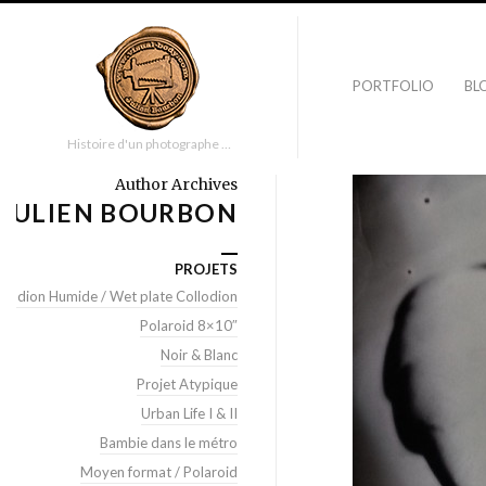
PORTFOLIO
BL
Histoire d'un photographe …
Author Archives
JULIEN BOURBON
PROJETS
llodion Humide / Wet plate Collodion
Polaroid 8×10″
Noir & Blanc
Projet Atypique
Urban Life I & II
Bambie dans le métro
Moyen format / Polaroid