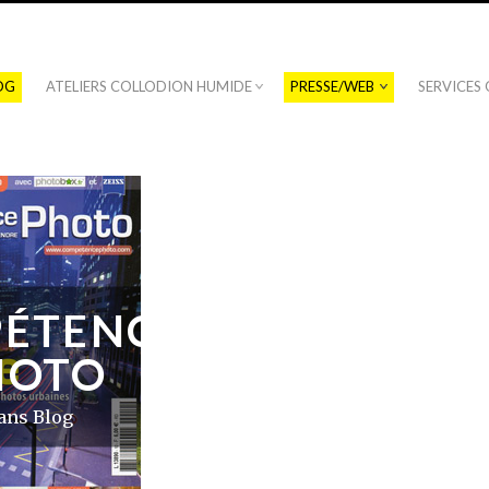
OG
ATELIERS COLLODION HUMIDE
PRESSE/WEB
SERVICES
ÉTENCE
HOTO
dans
Blog