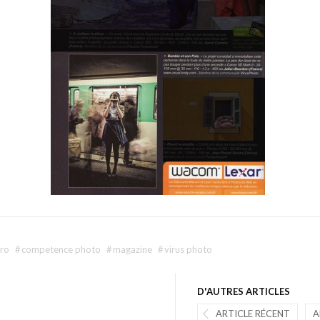
tro
#
competence photo
#
magazine
#
virus photo
D'AUTRES ARTICLES
ARTICLE RÉCENT
A