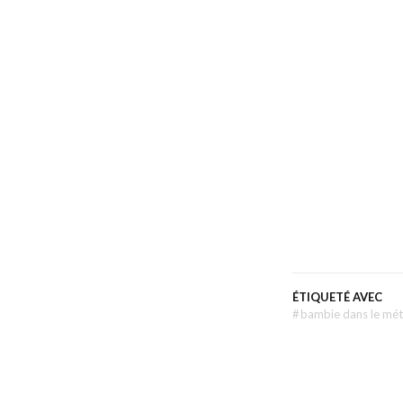
ÉTIQUETÉ AVEC
#
bambie dans le mé