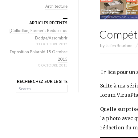
Architecture
ARTICLES RÉCENTS
Compét
[Collodion] Farmer’s Reducer ou
Dodge/Assombrir
11 OCTOBRE 2015
by
Julien Bourbon
Exposition Polaroid 15 Octobre
2015
8 OCTOBRE 2015
En lice pour un 
RECHERCHEZ SUR LE SITE
Suite à ma séri
Search
forum VirusPho
Quelle surpris
la photo avec q
rédaction du ma