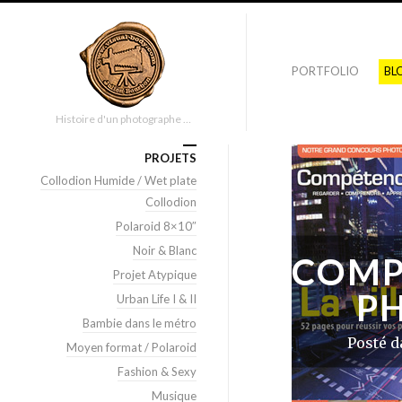
PORTFOLIO
BL
Histoire d'un photographe …
PROJETS
Collodion Humide / Wet plate
Collodion
Polaroid 8×10″
Noir & Blanc
COMP
Projet Atypique
P
Urban Life I & II
Bambie dans le métro
Posté 
Moyen format / Polaroid
Fashion & Sexy
Musique