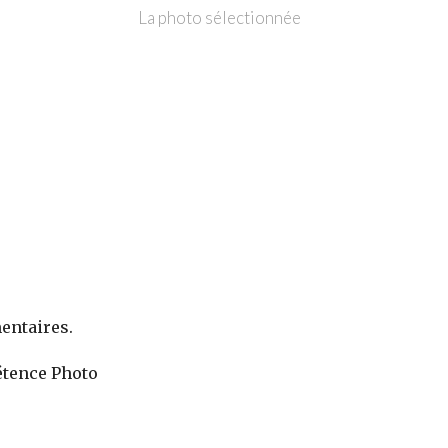
La photo sélectionnée
entaires.
étence Photo