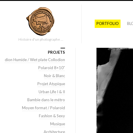
PORTFOLIO
BL
Histoire d'un photographe …
PROJETS
llodion Humide / Wet plate Collodion
Polaroid 8×10″
Noir & Blanc
Projet Atypique
Urban Life I & II
Bambie dans le métro
Moyen format / Polaroid
Fashion & Sexy
Musique
Architecture