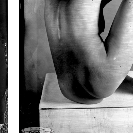
<\Sculpturata\>, Collodion Humide
4×5″, Ambrotype, négatif/neg
Voir en détails