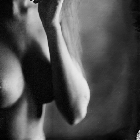
Nus réalisés au Collodion Humide sur plaque de
verre ou feuille d’aluminium noire. Procédé inventé
en 1851 par Frederick Scott Archer.
Voir en détails