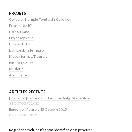
PROJETS
Collodion Humide / Wet plate Collodion
Polaroid 8×10″
Noir & Blanc
Projet Atypique
Urban Life I & II
Bambie dans le métro
Moyen format / Polaroid
Fashion & Sexy
Musique
Architecture
ARTICLES RÉCENTS
[Collodion] Farmer’s Reducer ou Dodge/Assombrir
11 OCTOBRE 2015
Exposition Polaroid 15 Octobre 2015
8 OCTOBRE 2015
Regarder et voir, ce n’est pas identifier, c’est pénétrer.