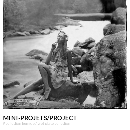
MINI-PROJETS/PROJECT
#
collodion humide / wet plate collodion