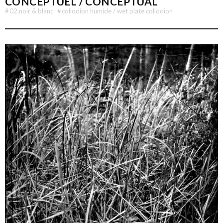
CONCEPTUEL / CONCEPTUAL
#
02.noir & blanc
#
collodion humide / wet plate collodion