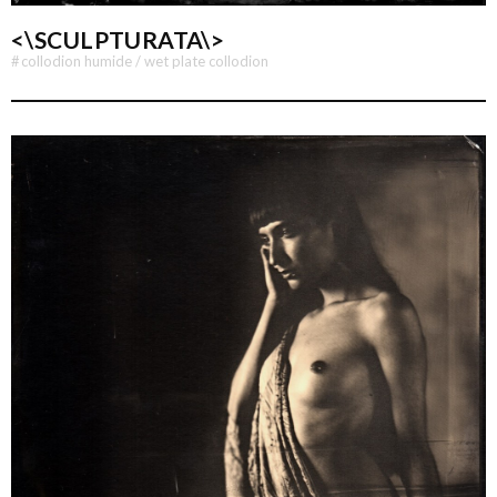
<\SCULPTURATA\>
#
collodion humide / wet plate collodion