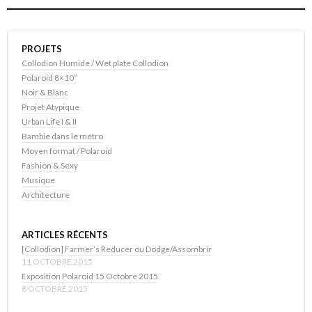
PROJETS
Collodion Humide / Wet plate Collodion
Polaroid 8×10″
Noir & Blanc
Projet Atypique
Urban Life I & II
Bambie dans le métro
Moyen format / Polaroid
Fashion & Sexy
Musique
Architecture
ARTICLES RÉCENTS
[Collodion] Farmer’s Reducer ou Dodge/Assombrir
11 OCTOBRE 2015
Exposition Polaroid 15 Octobre 2015
8 OCTOBRE 2015