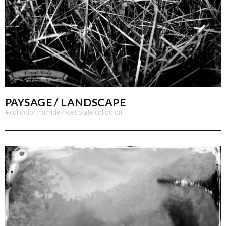
PAYSAGE / LANDSCAPE
#
collodion humide / wet plate collodion