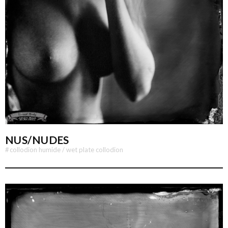
NUS/NUDES
#
collodion humide / wet plate collodion