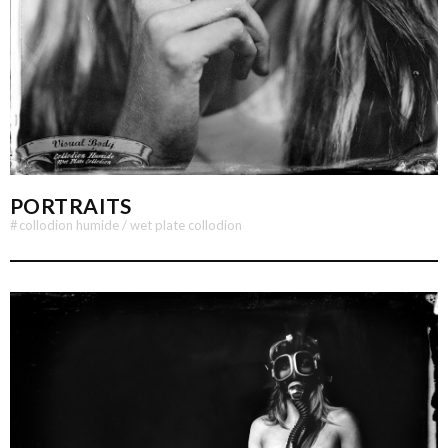
PORTRAITS
#
collodion humide / wet plate collodion