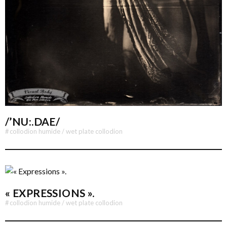
/’NU:.DAE/
#
collodion humide / wet plate collodion
« EXPRESSIONS ».
#
collodion humide / wet plate collodion