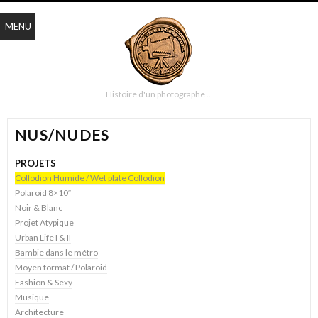
MENU
Histoire d'un photographe …
NUS/NUDES
PROJETS
Collodion Humide / Wet plate Collodion
Polaroid 8×10″
Noir & Blanc
Projet Atypique
Urban Life I & II
Bambie dans le métro
Moyen format / Polaroid
Fashion & Sexy
Musique
Architecture