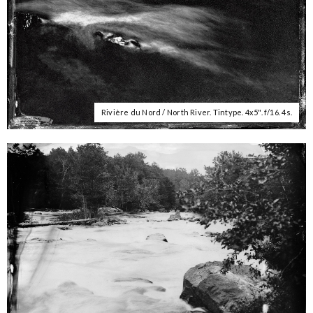
Rivière du Nord / North River. Tintype. 4x5". f/16. 4s.