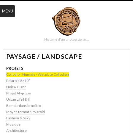
MENU
Histoire d'un photographe …
PAYSAGE / LANDSCAPE
PROJETS
Collodion Humide / Wet plate Collodion
Polaroid 8×10″
Noir & Blanc
Projet Atypique
Urban Life I & II
Bambie dans le métro
Moyen format / Polaroid
Fashion & Sexy
Musique
Architecture