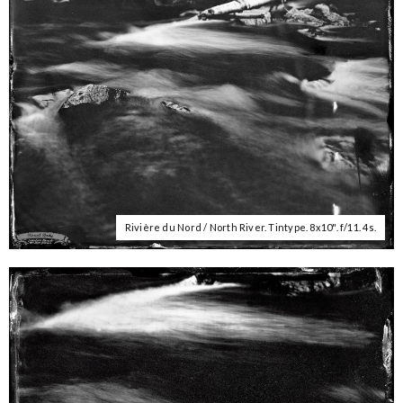
Rivière du Nord / North River. Tintype. 8x10". f/11. 4s.