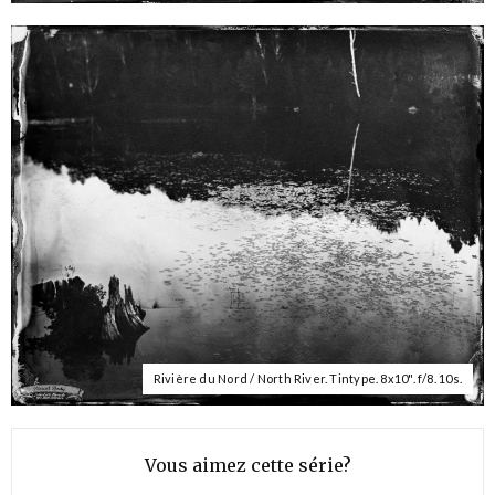
Rivière du Nord / North River. Tintype. 8x10". f/8. 10s.
Vous aimez cette série?