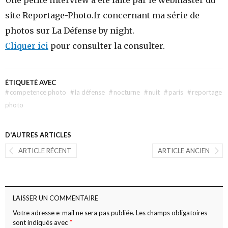
Une petite interview a été faite par le webmaster du
site Reportage-Photo.fr concernant ma série de
photos sur La Défense by night.
Cliquer ici
pour consulter la consulter.
ÉTIQUETÉ AVEC
#
competence photo
#
la défense
#
nocturne
#
nuit
#
paris
#
reportage
photo
D'AUTRES ARTICLES
ARTICLE RÉCENT
ARTICLE ANCIEN
LAISSER UN COMMENTAIRE
Votre adresse e-mail ne sera pas publiée.
Les champs obligatoires
*
sont indiqués avec