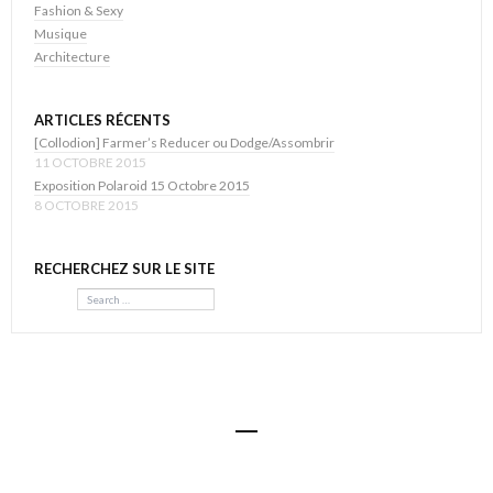
Fashion & Sexy
Musique
Architecture
ARTICLES RÉCENTS
[Collodion] Farmer’s Reducer ou Dodge/Assombrir
11 OCTOBRE 2015
Exposition Polaroid 15 Octobre 2015
8 OCTOBRE 2015
RECHERCHEZ SUR LE SITE
Search
© Visual Body 2016