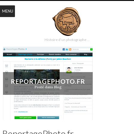
MENU
Histoire d'un photographe …
REPORTAGEPHOTO.FR
Posté dans
Blog
ReportagePhoto.fr