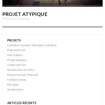
PROJET ATYPIQUE
#
03.projet atypique
PROJETS
Collodion Humide / Wet plate Collodion
Polaroid 8×10″
Noir & Blanc
Projet Atypique
Urban Life I & II
Bambie dans le métro
Moyen format / Polaroid
Fashion & Sexy
Musique
Architecture
ARTICLES RÉCENTS