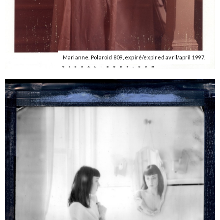
Marianne. Polaroid 809, expiré/expired avril/april 1997.