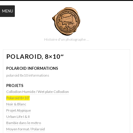
MENU
Histoire d'un photographe …
POLAROID, 8×10″
POLAROID INFORMATIONS
polaroid 8x10 informations
PROJETS
Collodion Humide / Wet plate Collodion
Polaroid 8×10″
Noir & Blanc
Projet Atypique
Urban Life I & II
Bambie dans le métro
Moyen format / Polaroid