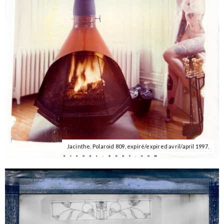
Jacinthe. Polaroid 809, expiré/expired avril/april 1997.