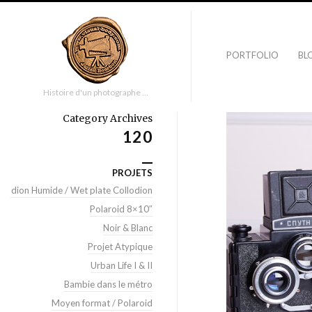
PORTFOLIO
BL
Histoire d'un photographe …
Category Archives
120
PROJETS
llodion Humide / Wet plate Collodion
Polaroid 8×10″
Noir & Blanc
Projet Atypique
Urban Life I & II
Bambie dans le métro
Moyen format / Polaroid