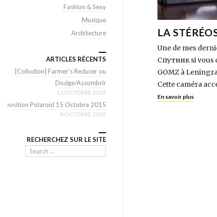
Fashion & Sexy
Musique
LA STÉRÉOS
Architecture
Une de mes derniè
ARTICLES RÉCENTS
Спутник si vous c
[Collodion] Farmer’s Reducer ou
GOMZ à Leningrad
Dodge/Assombrir
Cette caméra acce
11 OCTOBRE 2015
En savoir plus
Exposition Polaroid 15 Octobre 2015
8 OCTOBRE 2015
RECHERCHEZ SUR LE SITE
Search