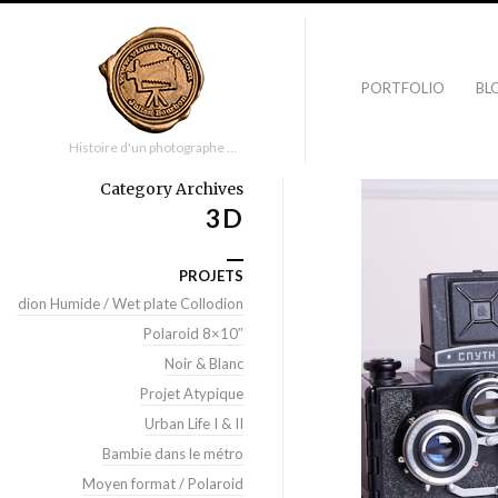
PORTFOLIO
BL
Histoire d'un photographe …
Category Archives
3D
PROJETS
llodion Humide / Wet plate Collodion
Polaroid 8×10″
Noir & Blanc
Projet Atypique
Urban Life I & II
Bambie dans le métro
Moyen format / Polaroid