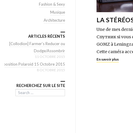
Fashion & Sexy
Musique
LA STÉRÉOS
Architecture
Une de mes derniè
ARTICLES RÉCENTS
Спутник si vous c
[Collodion] Farmer’s Reducer ou
GOMZ à Leningrad
Dodge/Assombrir
Cette caméra acce
11 OCTOBRE 2015
En savoir plus
Exposition Polaroid 15 Octobre 2015
8 OCTOBRE 2015
RECHERCHEZ SUR LE SITE
Search