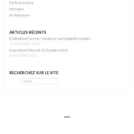
Fashion & Sexy
Musique
Architecture
ARTICLES RÉCENTS
[Collodion] Farmer’s Reducer ou Dodge/Assombrir
11 OCTOBRE 2015
Exposition Polaroid 15 Octobre 2015
8 OCTOBRE 2015
RECHERCHEZ SUR LE SITE
Search
© Visual Body 2016