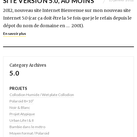
SITE VERSION 5.0, AU MOINS
2012, nouveau site Internet Bienvenue sur mon nouveau site
Internet 5.0 (car ça doit être la 5e fois que je le refais depuis le
dépot du nom de domaine en … 2001).
En savoir plus
Category Archives
5.0
PROJETS
Collodion Humide / Wet plate Collodion
Polaroid 8×10″
Noir & Blanc
Projet Atypique
Urban Life I & II
Bambie dans le métro
Moyen format / Polaroid