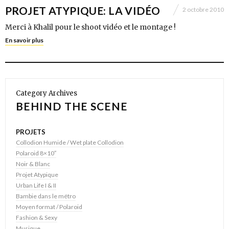
PROJET ATYPIQUE: LA VIDÉO
2 octobre 2010
Merci à Khalil pour le shoot vidéo et le montage !
En savoir plus
Category Archives
BEHIND THE SCENE
PROJETS
Collodion Humide / Wet plate Collodion
Polaroid 8×10″
Noir & Blanc
Projet Atypique
Urban Life I & II
Bambie dans le métro
Moyen format / Polaroid
Fashion & Sexy
Musique