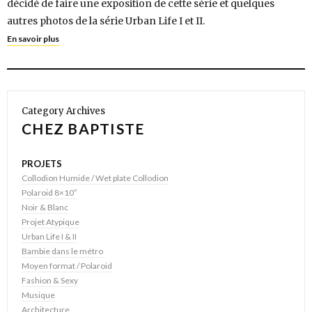
décidé de faire une exposition de cette série et quelques
autres photos de la série Urban Life I et II.
En savoir plus
Category Archives
CHEZ BAPTISTE
PROJETS
Collodion Humide / Wet plate Collodion
Polaroid 8×10″
Noir & Blanc
Projet Atypique
Urban Life I & II
Bambie dans le métro
Moyen format / Polaroid
Fashion & Sexy
Musique
Architecture