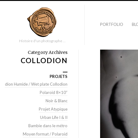
PORTFOLIO
BL
Histoire d'un photographe …
Category Archives
COLLODION
PROJETS
llodion Humide / Wet plate Collodion
Polaroid 8×10″
Noir & Blanc
Projet Atypique
Urban Life I & II
Bambie dans le métro
Moyen format / Polaroid