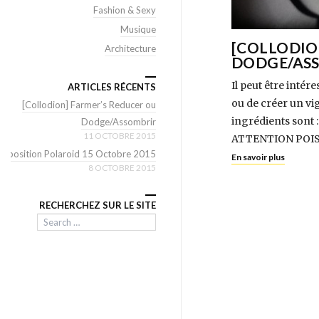
Fashion & Sexy
Musique
[COLLODIO
Architecture
DODGE/AS
Il peut être inté
ARTICLES RÉCENTS
ou de créer un vig
[Collodion] Farmer’s Reducer ou
ingrédients sont 
Dodge/Assombrir
11 OCTOBRE 2015
ATTENTION POISON 
Exposition Polaroid 15 Octobre 2015
En savoir plus
8 OCTOBRE 2015
RECHERCHEZ SUR LE SITE
Search