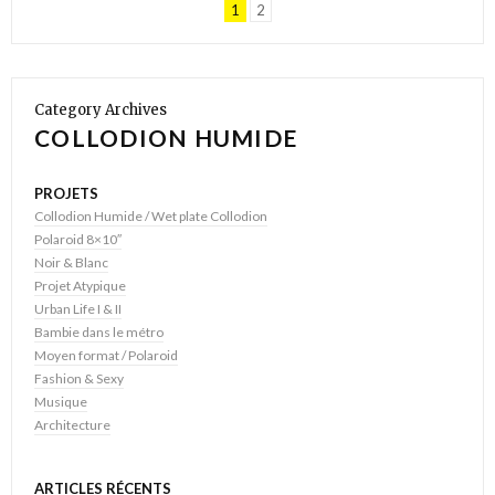
1
2
Category Archives
COLLODION HUMIDE
PROJETS
Collodion Humide / Wet plate Collodion
Polaroid 8×10″
Noir & Blanc
Projet Atypique
Urban Life I & II
Bambie dans le métro
Moyen format / Polaroid
Fashion & Sexy
Musique
Architecture
ARTICLES RÉCENTS