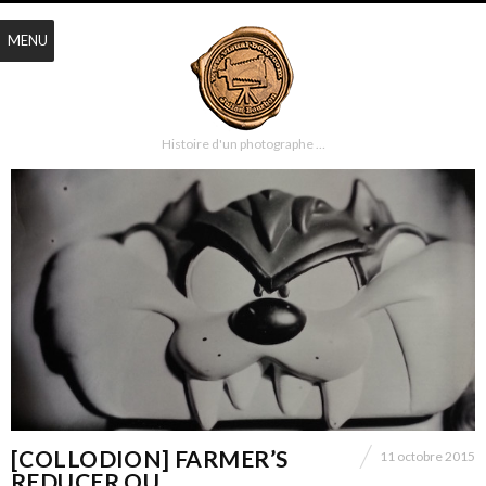
MENU
Histoire d'un photographe …
[COLLODION] FARMER’S
11 octobre 2015
REDUCER OU