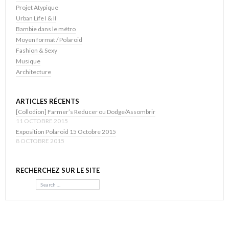
Projet Atypique
Urban Life I & II
Bambie dans le métro
Moyen format / Polaroid
Fashion & Sexy
Musique
Architecture
ARTICLES RÉCENTS
[Collodion] Farmer’s Reducer ou Dodge/Assombrir
11 OCTOBRE 2015
Exposition Polaroid 15 Octobre 2015
8 OCTOBRE 2015
RECHERCHEZ SUR LE SITE
Search