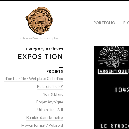
PORTFOLIO
BL
Histoire d'un photographe …
Category Archives
EXPOSITION
PROJETS
llodion Humide / Wet plate Collodion
Polaroid 8×10″
Noir & Blanc
Projet Atypique
Urban Life I & II
Bambie dans le métro
Moyen format / Polaroid