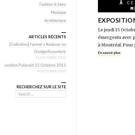
Fashion & Sexy
Musique
EXPOSITIO
Architecture
Le jeudi 15 Octob
ARTICLES RÉCENTS
émergents avec po
[Collodion] Farmer’s Reducer ou
à Montréal. Pour 
Dodge/Assombrir
En savoir plus
11 OCTOBRE 2015
Exposition Polaroid 15 Octobre 2015
8 OCTOBRE 2015
RECHERCHEZ SUR LE SITE
Search