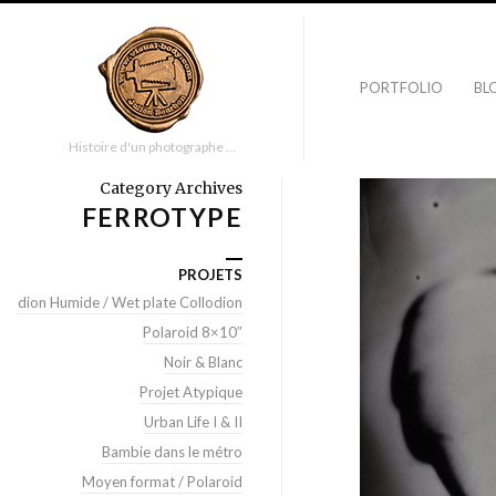
PORTFOLIO
BL
Histoire d'un photographe …
Category Archives
FERROTYPE
PROJETS
llodion Humide / Wet plate Collodion
Polaroid 8×10″
Noir & Blanc
Projet Atypique
Urban Life I & II
Bambie dans le métro
Moyen format / Polaroid