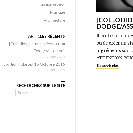
Fashion & Sexy
Musique
[COLLODIO
Architecture
DODGE/AS
Il peut être inté
ARTICLES RÉCENTS
ou de créer un vig
[Collodion] Farmer’s Reducer ou
ingrédients sont 
Dodge/Assombrir
11 OCTOBRE 2015
ATTENTION POISON 
Exposition Polaroid 15 Octobre 2015
En savoir plus
8 OCTOBRE 2015
RECHERCHEZ SUR LE SITE
Search