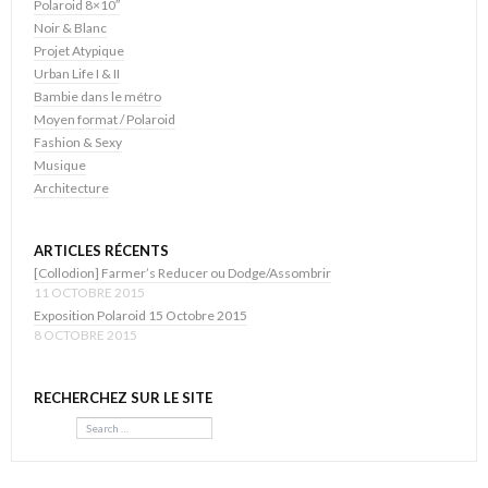
Polaroid 8×10″
Noir & Blanc
Projet Atypique
Urban Life I & II
Bambie dans le métro
Moyen format / Polaroid
Fashion & Sexy
Musique
Architecture
ARTICLES RÉCENTS
[Collodion] Farmer’s Reducer ou Dodge/Assombrir
11 OCTOBRE 2015
Exposition Polaroid 15 Octobre 2015
8 OCTOBRE 2015
RECHERCHEZ SUR LE SITE
Search