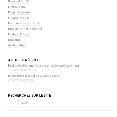
Polaroid 8×10″
Noir & Blanc
Projet Atypique
Urban Life I & II
Bambie dans le métro
Moyen format / Polaroid
Fashion & Sexy
Musique
Architecture
ARTICLES RÉCENTS
[Collodion] Farmer’s Reducer ou Dodge/Assombrir
11 OCTOBRE 2015
Exposition Polaroid 15 Octobre 2015
8 OCTOBRE 2015
RECHERCHEZ SUR LE SITE
Search