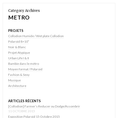
Category Archives
METRO
PROJETS
Collodion Humide / Wet plate Collodion
Polaroid 8×10″
Noir & Blanc
Projet Atypique
Urban Life I & II
Bambie dans le métro
Moyen format / Polaroid
Fashion & Sexy
Musique
Architecture
ARTICLES RÉCENTS
[Collodion] Farmer’s Reducer ou Dodge/Assombrir
11 OCTOBRE 2015
Exposition Polaroid 15 Octobre 2015