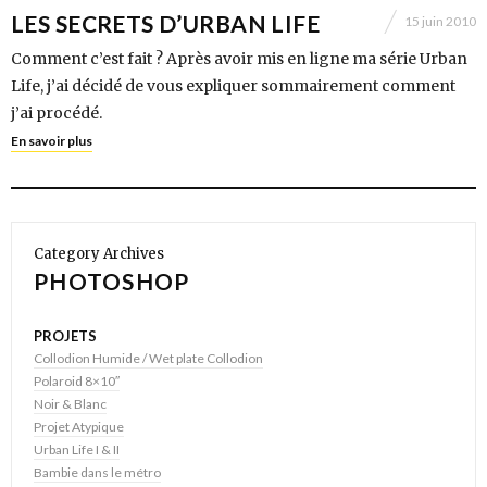
LES SECRETS D’URBAN LIFE
15 juin 2010
Comment c’est fait ? Après avoir mis en ligne ma série Urban
Life, j’ai décidé de vous expliquer sommairement comment
j’ai procédé.
En savoir plus
Category Archives
PHOTOSHOP
PROJETS
Collodion Humide / Wet plate Collodion
Polaroid 8×10″
Noir & Blanc
Projet Atypique
Urban Life I & II
Bambie dans le métro