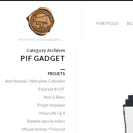
PORTFOLIO
BL
Histoire d'un photographe …
Category Archives
PIF GADGET
PROJETS
llodion Humide / Wet plate Collodion
Polaroid 8×10″
Noir & Blanc
Projet Atypique
Urban Life I & II
Bambie dans le métro
Moyen format / Polaroid