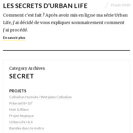
LES SECRETS D’URBAN LIFE
15 juin 2010
Comment c’est fait ? Après avoir mis en ligne ma série Urban
Life, j’ai décidé de vous expliquer sommairement comment
j’ai procédé.
En savoir plus
Category Archives
SECRET
PROJETS
Collodion Humide / Wet plate Collodion
Polaroid 8×10″
Noir & Blanc
Projet Atypique
Urban Life I & II
Bambie dans le métro