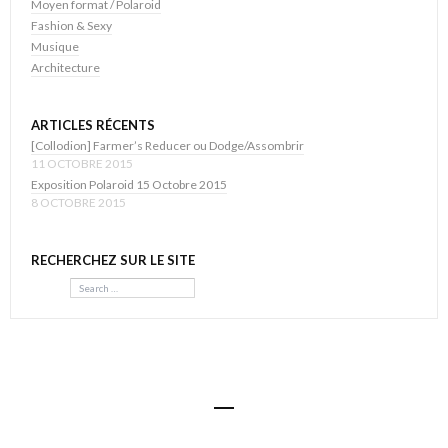
Moyen format / Polaroid
Fashion & Sexy
Musique
Architecture
ARTICLES RÉCENTS
[Collodion] Farmer’s Reducer ou Dodge/Assombrir
11 OCTOBRE 2015
Exposition Polaroid 15 Octobre 2015
8 OCTOBRE 2015
RECHERCHEZ SUR LE SITE
Search
© Visual Body 2016