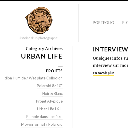
PORTFOLIO
BL
Histoire d'un photographe …
INTERVIEW
Category Archives
URBAN LIFE
Quelques infos sur
interview sur mon
PROJETS
En savoir plus
llodion Humide / Wet plate Collodion
Polaroid 8×10″
Noir & Blanc
Projet Atypique
Urban Life I & II
Bambie dans le métro
Moyen format / Polaroid