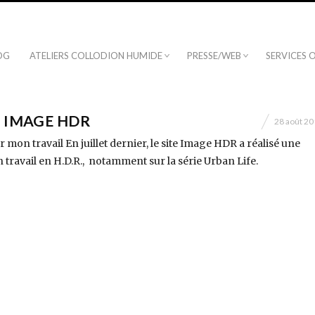
OG
ATELIERS COLLODION HUMIDE
PRESSE/WEB
SERVICES 
 IMAGE HDR
28 août 2
 mon travail En juillet dernier, le site Image HDR a réalisé une
 travail en H.D.R., notamment sur la série Urban Life.