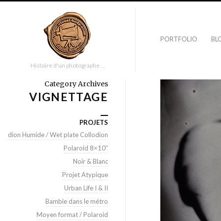
PORTFOLIO
BL
Histoire d'un photographe …
Category Archives
VIGNETTAGE
PROJETS
llodion Humide / Wet plate Collodion
Polaroid 8×10″
Noir & Blanc
Projet Atypique
Urban Life I & II
Bambie dans le métro
Moyen format / Polaroid