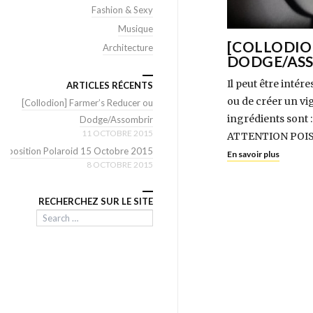
Fashion & Sexy
Musique
[COLLODIO
Architecture
DODGE/AS
Il peut être inté
ARTICLES RÉCENTS
ou de créer un vig
[Collodion] Farmer’s Reducer ou
ingrédients sont 
Dodge/Assombrir
11 OCTOBRE 2015
ATTENTION POISON 
Exposition Polaroid 15 Octobre 2015
En savoir plus
8 OCTOBRE 2015
RECHERCHEZ SUR LE SITE
Search