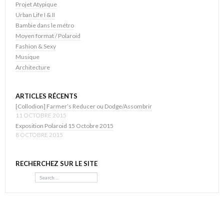
Projet Atypique
Urban Life I & II
Bambie dans le métro
Moyen format / Polaroid
Fashion & Sexy
Musique
Architecture
ARTICLES RÉCENTS
[Collodion] Farmer’s Reducer ou Dodge/Assombrir
11 OCTOBRE 2015
Exposition Polaroid 15 Octobre 2015
8 OCTOBRE 2015
RECHERCHEZ SUR LE SITE
Search