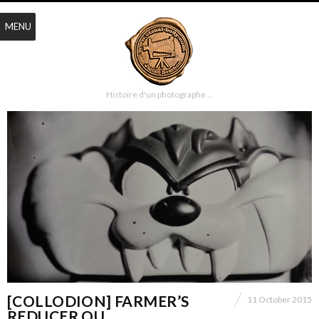
MENU
Histoire d'un photographe …
[COLLODION] FARMER’S
11 October 2015
REDUCER OU