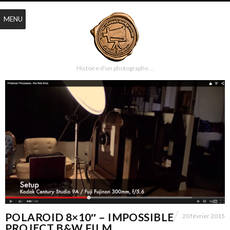
MENU
Histoire d'un photographe …
POLAROID 8×10″ – IMPOSSIBLE
20 février 2015
PROJECT B&W FILM