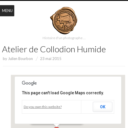
MENU
Histoire d'un photographe …
Atelier de Collodion Humide
by
Julien Bourbon
23 mai 2015
This page can't load Google Maps correctly.
Studio Visual Body
Do you own this website?
OK
4530 Clark - #102 - Montreal
Événements