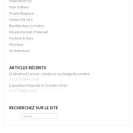
Polaroid 8×10″
Noir & Blanc
Projet Atypique
Urban Life I & II
Bambie dans le métro
Moyen format / Polaroid
Fashion & Sexy
Musique
Architecture
ARTICLES RÉCENTS
[Collodion] Farmer’s Reducer ou Dodge/Assombrir
11 OCTOBRE 2015
Exposition Polaroid 15 Octobre 2015
8 OCTOBRE 2015
RECHERCHEZ SUR LE SITE
Search