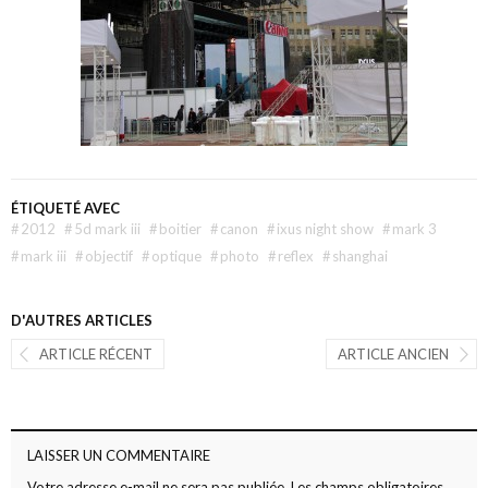
ÉTIQUETÉ AVEC
#
2012
#
5d mark iii
#
boitier
#
canon
#
ixus night show
#
mark 3
#
mark iii
#
objectif
#
optique
#
photo
#
reflex
#
shanghai
D'AUTRES ARTICLES
ARTICLE RÉCENT
ARTICLE ANCIEN
LAISSER UN COMMENTAIRE
Votre adresse e-mail ne sera pas publiée.
Les champs obligatoires