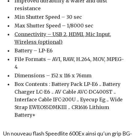
Improved durability & water and dust
resistance
Min Shutter Speed – 30 sec
Max Shutter Speed – 1/8000 sec
Connectivity – USB 2, HDMI, Mic Input,
Wireless (optional)
Battery – LP-E6
File Formats – AVI, RAW, H.264, MOV, MPEG-
4
Dimensions – 152 x 116 x 76mm
Box Contents : Battery Pack LP-E6 .. Battery
Charger LC-E6 .. AV Cable AVC-DC400ST ..
Interface Cable IFC-200U .. Eyecup Eg .. Wide
Strap EWEOS5DMKIII .. CR1616 Lithium
Battery+
Un nouveau flash Speedlite 600Ex ainsi qu’un grip BG-