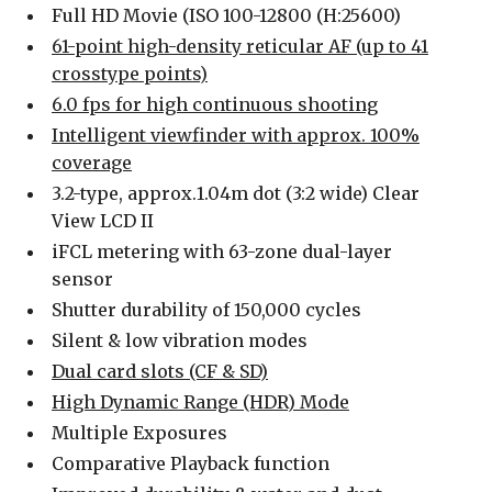
Full HD Movie (ISO 100-12800 (H:25600)
61-point high-density reticular AF (up to 41
crosstype points)
6.0 fps for high continuous shooting
Intelligent viewfinder with approx. 100%
coverage
3.2-type, approx.1.04m dot (3:2 wide) Clear
View LCD II
iFCL metering with 63-zone dual-layer
sensor
Shutter durability of 150,000 cycles
Silent & low vibration modes
Dual card slots (CF & SD)
High Dynamic Range (HDR) Mode
Multiple Exposures
Comparative Playback function