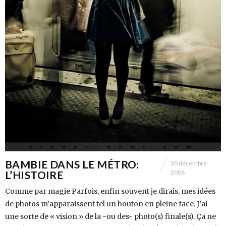
BAMBIE DANS LE MÉTRO:
30 décembre
L’HISTOIRE
2008
Comme par magie Parfois, enfin souvent je dirais, mes idées
de photos m’apparaissent tel un bouton en pleine face. J’ai
une sorte de « vision » de la -ou des- photo(s) finale(s). Ça ne