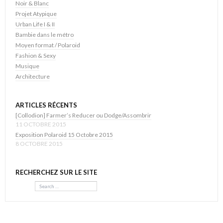
Noir & Blanc
Projet Atypique
Urban Life I & II
Bambie dans le métro
Moyen format / Polaroid
Fashion & Sexy
Musique
Architecture
ARTICLES RÉCENTS
[Collodion] Farmer’s Reducer ou Dodge/Assombrir
11 OCTOBRE 2015
Exposition Polaroid 15 Octobre 2015
8 OCTOBRE 2015
RECHERCHEZ SUR LE SITE
Search