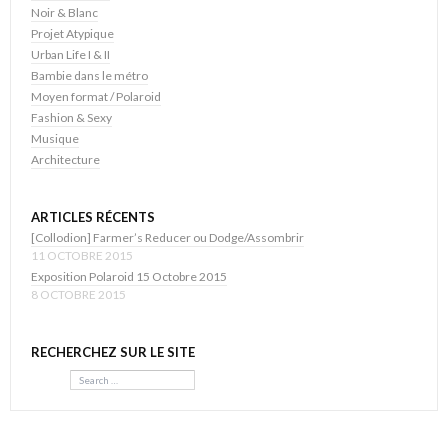
Noir & Blanc
Projet Atypique
Urban Life I & II
Bambie dans le métro
Moyen format / Polaroid
Fashion & Sexy
Musique
Architecture
ARTICLES RÉCENTS
[Collodion] Farmer’s Reducer ou Dodge/Assombrir
11 OCTOBRE 2015
Exposition Polaroid 15 Octobre 2015
8 OCTOBRE 2015
RECHERCHEZ SUR LE SITE
Search