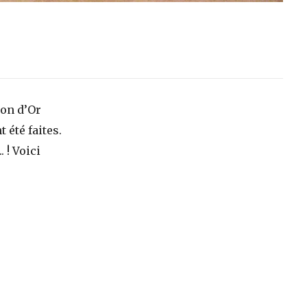
ion d’Or
 été faites.
 ! Voici