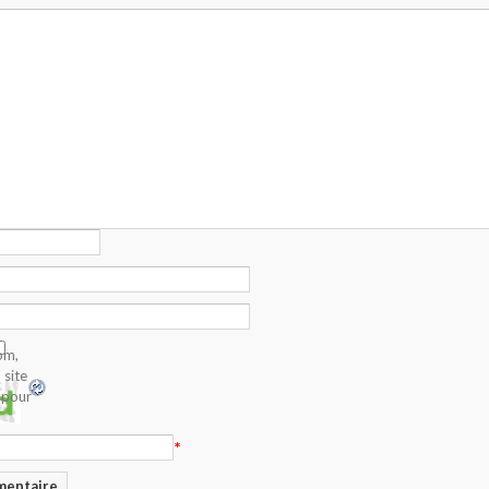
om,
 site
 pour
*