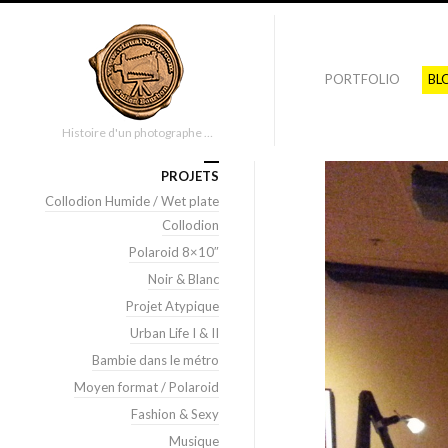
PORTFOLIO
BL
Histoire d'un photographe …
PROJETS
Collodion Humide / Wet plate
Collodion
Polaroid 8×10″
Noir & Blanc
Projet Atypique
Urban Life I & II
Bambie dans le métro
Moyen format / Polaroid
Fashion & Sexy
Musique