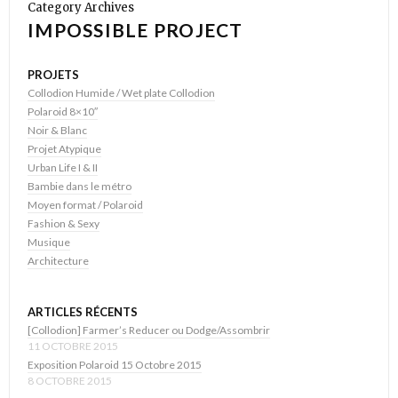
Category Archives
IMPOSSIBLE PROJECT
PROJETS
Collodion Humide / Wet plate Collodion
Polaroid 8×10″
Noir & Blanc
Projet Atypique
Urban Life I & II
Bambie dans le métro
Moyen format / Polaroid
Fashion & Sexy
Musique
Architecture
ARTICLES RÉCENTS
[Collodion] Farmer’s Reducer ou Dodge/Assombrir
11 OCTOBRE 2015
Exposition Polaroid 15 Octobre 2015
8 OCTOBRE 2015